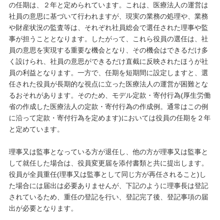
の任期は、２年と定められています。これは、医療法人の運営は
社員の意思に基づいて行われますが、現実の業務の処理や、業務
や財産状況の監査等は、それぞれ社員総会で選任された理事や監
事が担うこととなります。したがって、これら役員の選任は、社
員の意思を実現する重要な機会となり、その機会はできるだけ多
く設けられ、社員の意思ができるだけ直截に反映されたほうが社
員の利益となります。一方で、任期を短期間に設定しますと、選
任された役員が長期的な視点に立った医療法人の運営が困難とな
るおそれがあります。そのため、モデル定款・寄付行為(厚生労働
省の作成した医療法人の定款・寄付行為の作成例。通常はこの例
に沿って定款・寄付行為を定めます)においては役員の任期を２年
と定めています。
理事又は監事となっている方が退任し、他の方が理事又は監事と
して就任した場合は、役員変更届を添付書類と共に提出します。
役員が全員重任(理事又は監事として同じ方が再任されること)し
た場合には届出は必要ありませんが、下記のように理事長は登記
されているため、重任の登記を行い、登記完了後、登記事項の届
出が必要となります。