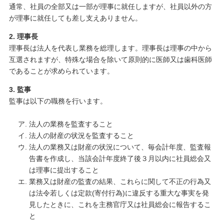
通常、社員の全部又は一部が理事に就任しますが、社員以外の方
が理事に就任しても差し支えありません。
2. 理事長
理事長は法人を代表し業務を総理します。理事長は理事の中から
互選されますが、特殊な場合を除いて原則的に医師又は歯科医師
であることが求められています。
3. 監事
監事は以下の職務を行います。
法人の業務を監査すること
法人の財産の状況を監査すること
法人の業務又は財産の状況について、毎会計年度、監査報
告書を作成し、当該会計年度終了後３月以内に社員総会又
は理事に提出すること
業務又は財産の監査の結果、これらに関して不正の行為又
は法令若しくは定款(寄付行為)に違反する重大な事実を発
見したときに、これを主務官庁又は社員総会に報告するこ
と