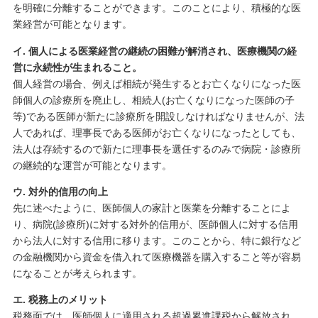
を明確に分離することができます。このことにより、積極的な医
業経営が可能となります。
イ. 個人による医業経営の継続の困難が解消され、医療機関の経
営に永続性が生まれること。
個人経営の場合、例えば相続が発生するとお亡くなりになった医
師個人の診療所を廃止し、相続人(お亡くなりになった医師の子
等)である医師が新たに診療所を開設しなければなりませんが、法
人であれば、理事長である医師がお亡くなりになったとしても、
法人は存続するので新たに理事長を選任するのみで病院・診療所
の継続的な運営が可能となります。
ウ. 対外的信用の向上
先に述べたように、医師個人の家計と医業を分離することによ
り、病院(診療所)に対する対外的信用が、医師個人に対する信用
から法人に対する信用に移ります。このことから、特に銀行など
の金融機関から資金を借入れて医療機器を購入すること等が容易
になることが考えられます。
エ. 税務上のメリット
税務面では、医師個人に適用される超過累進課税から解放され、