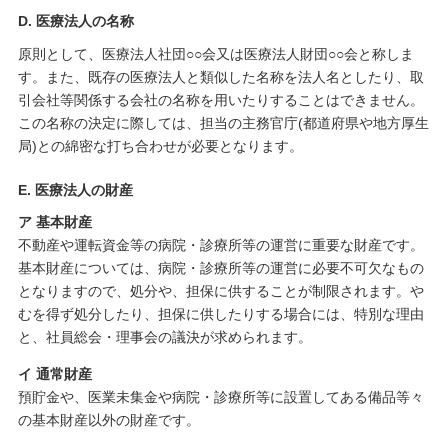
D. 医療法人の名称
原則として、医療法人社団○○会又は医療法人財団○○会と称しま
す。また、既存の医療法人と類似した名称を法人名としたり、取
引会社等関係する会社の名称を用いたりすることはできません。
この名称の決定に際しては、担当の主務官庁(都道府県や地方厚生
局)との綿密な打ち合わせが必要となります。
E. 医療法人の財産
ア 基本財産
不動産や運転資金等の病院・診療所等の運営に重要な財産です。
基本財産については、病院・診療所等の運営に必要不可欠なもの
となりますので、処分や、担保に供することが制限されます。や
むを得ず処分したり、担保に供したりする場合には、特別な理由
と、社員総会・理事会の議決が求められます。
イ 通常財産
預貯金や、医業未集金や病院・診療所等に設置してある備品等々
の基本財産以外の財産です。