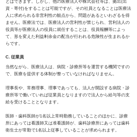
とはできます。しかし、他の医療法人や株式会社等は、拠出(出
資・寄付)をすることは可能ですが、その社員となることは医療法
人に求められる非営利性の観点から、問題があるといわざるを得
ません。医療法では、医療法人の営利性が禁じられ、営利法人の
役員等が医療法人の役員に就任することは、役員報酬等によっ
て、形を変えた利益剰余金の配当が行われる危険性が生まれるか
らです。
C. 従業員
当然ながら、医療法人は、病院・診療所等を運営する機関ですの
で、医療を提供する体制が整っていなければなりません。
理事長や、常務理事、理事であっても、法人が開設する病院・診
療所等で働いていれば従業員となりますので法人から給与等の支
給を受けることとなります。
医師・歯科医師が1名以上常時勤務していることのほかに、診療
所にあっては看護師又は准看護師が、歯科診療所にあっては歯科
衛生士が常勤で1名以上従事していることが求められます。