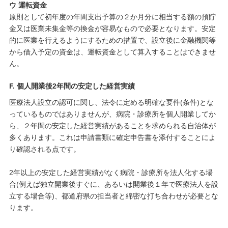
ウ 運転資金
原則として初年度の年間支出予算の２か月分に相当する額の預貯
金又は医業未集金等の換金が容易なもので必要となります。安定
的に医業を行えるようにするための措置で、設立後に金融機関等
から借入予定の資金は、運転資金として算入することはできませ
ん。
F. 個人開業後2年間の安定した経営実績
医療法人設立の認可に関し、法令に定める明確な要件(条件)とな
っているものではありませんが、病院・診療所を個人開業してか
ら、２年間の安定した経営実績があることを求められる自治体が
多くあります。これは申請書類に確定申告書を添付することによ
り確認される点です。
2年以上の安定した経営実績がなく病院・診療所を法人化する場
合(例えば独立開業後すぐに、あるいは開業後１年で医療法人を設
立する場合等)、都道府県の担当者と綿密な打ち合わせが必要とな
ります。