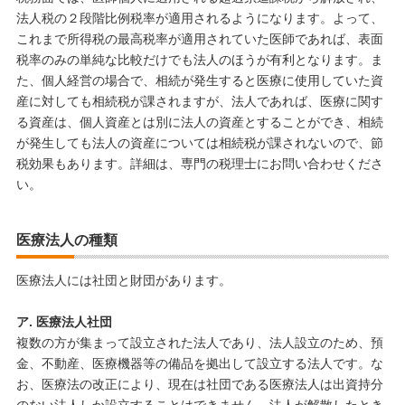
法人税の２段階比例税率が適用されるようになります。よって、
これまで所得税の最高税率が適用されていた医師であれば、表面
税率のみの単純な比較だけでも法人のほうが有利となります。ま
た、個人経営の場合で、相続が発生すると医療に使用していた資
産に対しても相続税が課されますが、法人であれば、医療に関す
る資産は、個人資産とは別に法人の資産とすることができ、相続
が発生しても法人の資産については相続税が課されないので、節
税効果もあります。詳細は、専門の税理士にお問い合わせくださ
い。
医療法人の種類
医療法人には社団と財団があります。
ア. 医療法人社団
複数の方が集まって設立された法人であり、法人設立のため、預
金、不動産、医療機器等の備品を拠出して設立する法人です。な
お、医療法の改正により、現在は社団である医療法人は出資持分
のない法人しか設立することはできません。法人が解散したとき