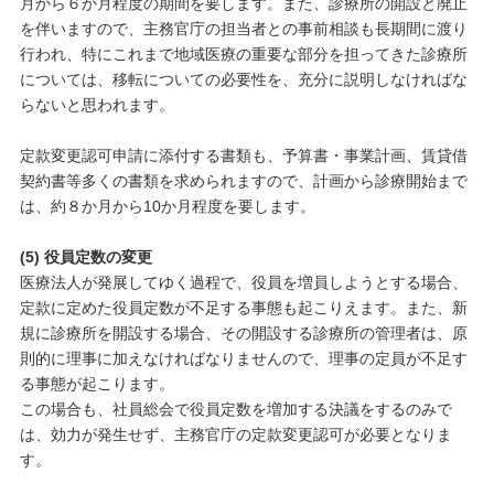
月から６か月程度の期間を要します。また、診療所の開設と廃止
を伴いますので、主務官庁の担当者との事前相談も長期間に渡り
行われ、特にこれまで地域医療の重要な部分を担ってきた診療所
については、移転についての必要性を、充分に説明しなければな
らないと思われます。
定款変更認可申請に添付する書類も、予算書・事業計画、賃貸借
契約書等多くの書類を求められますので、計画から診療開始まで
は、約８か月から10か月程度を要します。
(5) 役員定数の変更
医療法人が発展してゆく過程で、役員を増員しようとする場合、
定款に定めた役員定数が不足する事態も起こりえます。また、新
規に診療所を開設する場合、その開設する診療所の管理者は、原
則的に理事に加えなければなりませんので、理事の定員が不足す
る事態が起こります。
この場合も、社員総会で役員定数を増加する決議をするのみで
は、効力が発生せず、主務官庁の定款変更認可が必要となりま
す。