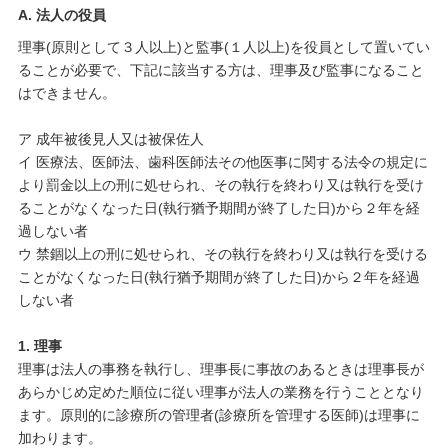
A. 法人の役員
理事(原則として３人以上)と監事(１人以上)を役員として置いてい
ることが必要で、下記に該当する方は、理事及び監事になること
はできません。
ア 成年被後見人又は被保佐人
イ 医療法、医師法、歯科医師法その他医事に関する法令の規定に
より罰金以上の刑に処せられ、その執行を終わり又は執行を受け
ることがなくなった日(執行猶予期間が終了した日)から２年を経
過しない者
ウ 禁錮以上の刑に処せられ、その執行を終わり又は執行を受ける
ことがなくなった日(執行猶予期間が終了した日)から２年を経過
しない者
1. 理事
理事は法人の事務を執行し、理事長に事故のあるときは理事長が
あらかじめ定めた順位に従い理事が法人の業務を行うこととなり
ます。原則的に診療所の管理者(診療所を管理する医師)は理事に
加わります。