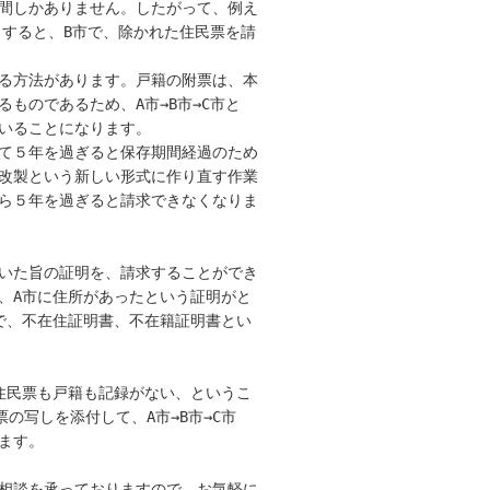
間しかありません。したがって、例え

とすると、B市で、除かれた住民票を請

る方法があります。戸籍の附票は、本

ものであるため、A市→B市→C市と

いることになります。

て５年を過ぎると保存期間経過のため

改製という新しい形式に作り直す作業

ら５年を過ぎると請求できなくなりま

いた旨の証明を、請求することができ

、A市に住所があったという証明がと

で、不在住証明書、不在籍証明書とい

住民票も戸籍も記録がない、というこ

の写しを添付して、A市→B市→C市

す。

相談を承っておりますので、お気軽に
