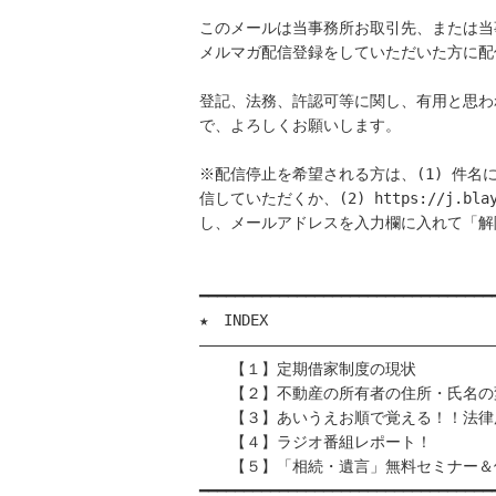
このメールは当事務所お取引先、または当
メルマガ配信登録をしていただいた方に配
登記、法務、許認可等に関し、有用と思わ
で、よろしくお願いします。

※配信停止を希望される方は、(1) 件名
信していただくか、(2) https://j.blayn
し、メールアドレスを入力欄に入れて「解
━━━━━━━━━━━━━━━━━━━━━━━━━━━━━━━━━━
★　INDEX

――――――――――――――――――――――――――――――――――
　　【１】定期借家制度の現状

　　【２】不動産の所有者の住所・氏名の
　　【３】あいうえお順で覚える！！法律用
　　【４】ラジオ番組レポート！

　　【５】「相続・遺言」無料セミナー＆
━━━━━━━━━━━━━━━━━━━━━━━━━━━━━━━━━━