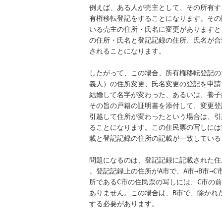
例えば、ある人が売主として、その所有す
有権移転登記をすることになります。その
いる売主の住所・氏名に変更がありますと
の住所・氏名と登記記録の住所、氏名が合
されることになります。

したがって、この場合、所有権移転登記の
義人）の住所変更、氏名変更の登記を申請
結婚して名字が変わった、あるいは、養子
その旨の戸籍の証明書を添付して、変更登
引越して住所が変わったという場合は、引
ることになります。この住民票の写しには
載と登記記録の住所の記載が一致している
問題になるのは、登記記録に記載された住
。登記記録上の住所がA市で、A市→B市→C
所であるC市の住民票の写しには、C市の前
ありません。この場合は、B市で、除かれ
する必要があります。
