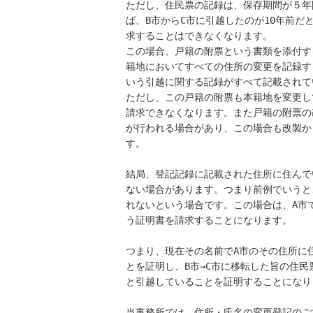
ただし、住民票の記録は、保存期間が５年
ば、B市からC市に引越したのが10年前だ
求することはできなくなります。

この場合、戸籍の附票という書類を添付す
籍地においてすべての住所の変更を記録する
いう引越に関する記録がすべて記載されて
ただし、この戸籍の附票も本籍地を変更し
請求できなくなります。また戸籍の附票の
が行われる場合があり、この場合も改製か
す。

結局、登記記録に記載された住所に住んで
ない場合があります。つまり前例でいうと
れないという場合です。この場合は、A市
う証明書を請求することになります。

つまり、現在その名前でA市のその住所に
とを証明し、B市→C市に移転した旨の住民票
と引越していることを証明することになりま
当事務所では、住所・氏名の変更登記のご