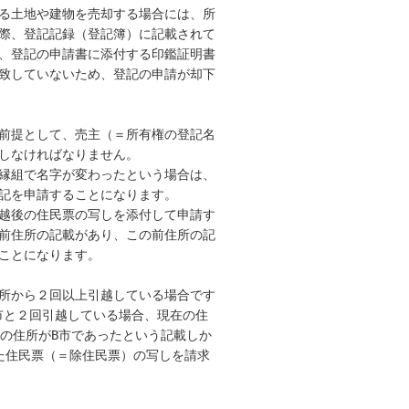
る土地や建物を売却する場合には、所

際、登記記録（登記簿）に記載されて

、登記の申請書に添付する印鑑証明書

致していないため、登記の申請が却下

前提として、売主（＝所有権の登記名

しなければなりません。

縁組で名字が変わったという場合は、

記を申請することになります。

越後の住民票の写しを添付して申請す

前住所の記載があり、この前住所の記

ことになります。

所から２回以上引越している場合です

市と２回引越している場合、現在の住

の住所がB市であったという記載しか

た住民票（＝除住民票）の写しを請求
