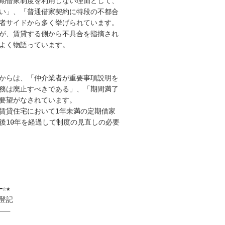
期借家制度を利用しない理由として、

い」、「普通借家契約に特段の不都合

者サイドから多く挙げられています。

が、賃貸する側から不具合を指摘され

よく物語っています。

からは、「仲介業者が重要事項説明を

務は廃止すべきである」、「期間満了

要望がなされています。

賃貸住宅において1年未満の定期借家

10年を経過して制度の見直しの必要

☆★

記

――
