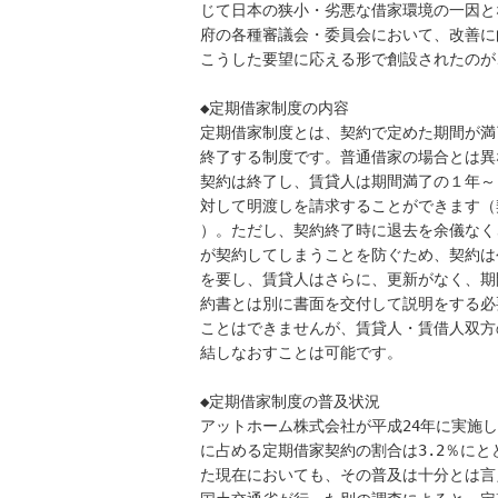
じて日本の狭小・劣悪な借家環境の一因と
府の各種審議会・委員会において、改善に
こうした要望に応える形で創設されたのが
◆定期借家制度の内容

定期借家制度とは、契約で定めた期間が満
終了する制度です。普通借家の場合とは異
契約は終了し、賃貸人は期間満了の１年～
対して明渡しを請求することができます（
）。ただし、契約終了時に退去を余儀なく
が契約してしまうことを防ぐため、契約は
を要し、賃貸人はさらに、更新がなく、期
約書とは別に書面を交付して説明をする必
ことはできませんが、賃貸人・賃借人双方
結しなおすことは可能です。

◆定期借家制度の普及状況

アットホーム株式会社が平成24年に実施し
に占める定期借家契約の割合は3.2％にと
た現在においても、その普及は十分とは言