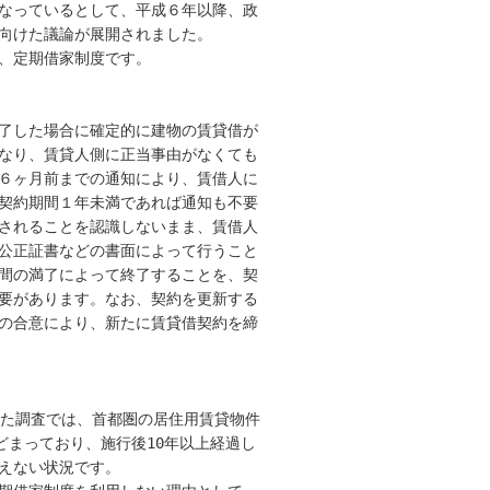
なっているとして、平成６年以降、政

向けた議論が展開されました。

、定期借家制度です。

了した場合に確定的に建物の賃貸借が

なり、賃貸人側に正当事由がなくても

６ヶ月前までの通知により、賃借人に

契約期間１年未満であれば通知も不要

されることを認識しないまま、賃借人

公正証書などの書面によって行うこと

間の満了によって終了することを、契

要があります。なお、契約を更新する

の合意により、新たに賃貸借契約を締

た調査では、首都圏の居住用賃貸物件

どまっており、施行後10年以上経過し

えない状況です。
