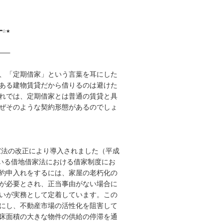
☆★

――

、「定期借家」という言葉を耳にした

ある建物賃貸だから借りるのは避けた

れでは、定期借家とは普通の賃貸と具

ぜそのような契約形態があるのでしょ

家法の改正により導入されました（平成

いる借地借家法における借家制度にお

約申入れをするには、家屋の老朽化の

が必要とされ、正当事由がない場合に

いが実務として定着しています。この

にし、不動産市場の活性化を阻害して

床面積の大きな物件の供給の停滞を通
